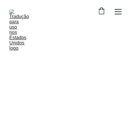
Empresa de 
Traduções em New 
Bedford
1.877.297.4998